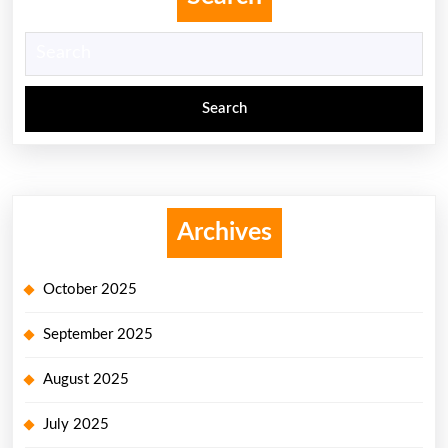
Search
for:
Archives
October 2025
September 2025
August 2025
July 2025