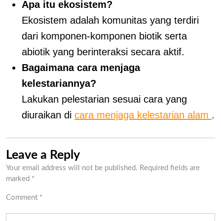
Apa itu ekosistem?
Ekosistem adalah komunitas yang terdiri
dari komponen-komponen biotik serta
abiotik yang berinteraksi secara aktif.
Bagaimana cara menjaga
kelestariannya?
Lakukan pelestarian sesuai cara yang
diuraikan di
cara menjaga kelestarian alam
.
Leave a Reply
Your email address will not be published.
Required fields are
marked
*
Comment
*