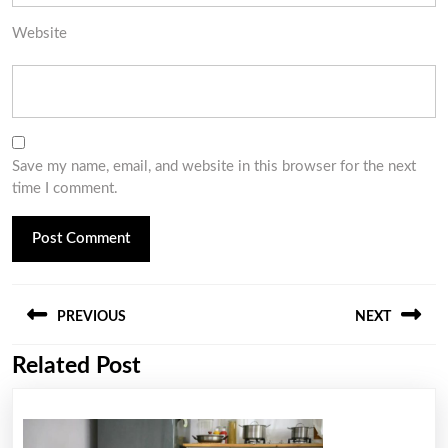
Website
Save my name, email, and website in this browser for the next
time I comment.
Post
PREVIOUS
NEXT
navigation
Related Post
Previous
Next
post:
post: