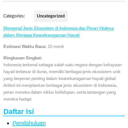
Categories:
Uncategorized
Mengenal Jenis Ekosistem di Indonesia dan Peran Vitalnya
dalam Menjaga Keanekaragaman Hayati
Estimasi Waktu Baca:
10 menit
Ringkasan Singkat:
Indonesia terkenal sebagai salah satu negara dengan kekayaan
hayati terbesar di dunia, memiliki berbagai jenis ekosistem unik
yang berperan penting dalam keanekaragaman hayati global.
Artikel ini menjelaskan berbagai jenis ekosistem di Indonesia,
peran mereka dalam siklus kehidupan, serta tantangan yang
mereka hadapi.
Daftar Isi
Pendahuluan