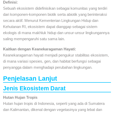
Definisi:
Sebuah ekosistem didefinisikan sebagai komunitas yang terdiri
dari komponen-komponen biotik serta abiotik yang berinteraksi
secara aktif. Menurut Kementerian Lingkungan Hidup dan
Kehutanan RI, ekosistem dapat dianggap sebagai sistem
ekologis di mana makhluk hidup dan unsur-unsur lingkungannya
saling mempengaruhi satu sama lain.
Kaitkan dengan Keanekaragaman Hayati:
Keanekaragaman hayati menjadi pengukur stabilitas ekosistem,
di mana variasi spesies, gen, dan habitat berfungsi sebagai
penyangga dalam menghadapi perubahan lingkungan.
Penjelasan Lanjut
Jenis Ekosistem Darat
Hutan Hujan Tropis
Hutan hujan tropis di Indonesia, seperti yang ada di Sumatera
dan Kalimantan, dikenal dengan vegetasinya yang lebat dan