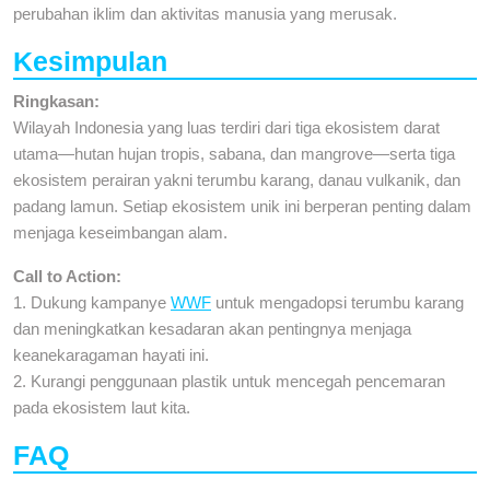
perubahan iklim dan aktivitas manusia yang merusak.
Kesimpulan
Ringkasan:
Wilayah Indonesia yang luas terdiri dari tiga ekosistem darat
utama—hutan hujan tropis, sabana, dan mangrove—serta tiga
ekosistem perairan yakni terumbu karang, danau vulkanik, dan
padang lamun. Setiap ekosistem unik ini berperan penting dalam
menjaga keseimbangan alam.
Call to Action:
1. Dukung kampanye
WWF
untuk mengadopsi terumbu karang
dan meningkatkan kesadaran akan pentingnya menjaga
keanekaragaman hayati ini.
2. Kurangi penggunaan plastik untuk mencegah pencemaran
pada ekosistem laut kita.
FAQ