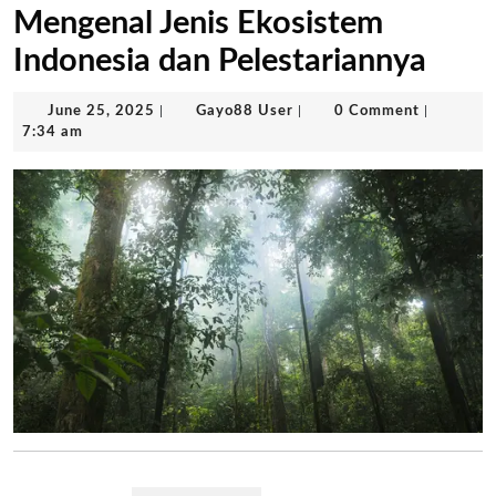
Mengenal Jenis Ekosistem
Indonesia dan Pelestariannya
June
Gayo88
June 25, 2025
|
Gayo88 User
|
0 Comment
|
25,
User
7:34 am
2025