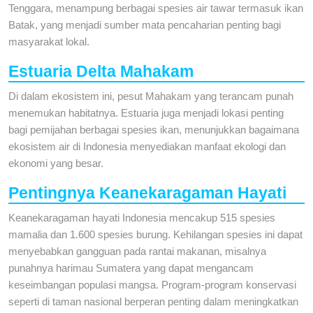
Tenggara, menampung berbagai spesies air tawar termasuk ikan
Batak, yang menjadi sumber mata pencaharian penting bagi
masyarakat lokal.
Estuaria Delta Mahakam
Di dalam ekosistem ini, pesut Mahakam yang terancam punah
menemukan habitatnya. Estuaria juga menjadi lokasi penting
bagi pemijahan berbagai spesies ikan, menunjukkan bagaimana
ekosistem air di Indonesia menyediakan manfaat ekologi dan
ekonomi yang besar.
Pentingnya Keanekaragaman Hayati
Keanekaragaman hayati Indonesia mencakup 515 spesies
mamalia dan 1.600 spesies burung. Kehilangan spesies ini dapat
menyebabkan gangguan pada rantai makanan, misalnya
punahnya harimau Sumatera yang dapat mengancam
keseimbangan populasi mangsa. Program-program konservasi
seperti di taman nasional berperan penting dalam meningkatkan