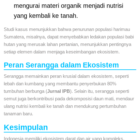
mengurai materi organik menjadi nutrisi
yang kembali ke tanah.
Studi kasus menunjukkan bahwa penurunan populasi harimau
Sumatera, misalnya, dapat menyebabkan ledakan populasi babi
hutan yang merusak lahan pertanian, menunjukkan pentingnya
setiap elemen dalam menjaga keseimbangan ekosistem.
Peran Serangga dalam Ekosistem
Serangga memainkan peran krusial dalam ekosistem, seperti
lebah dan kumbang yang membantu penyerbukan 80%
tumbuhan berbunga (
Jurnal IPB
). Selain itu, serangga seperti
semut juga berkontribusi pada dekomposisi daun mati, mendaur
ulang nutrisi kembali ke tanah dan mendukung pertumbuhan
tanaman baru.
Kesimpulan
Indonesia memiliki ekosistem darat dan air yang kompleks,