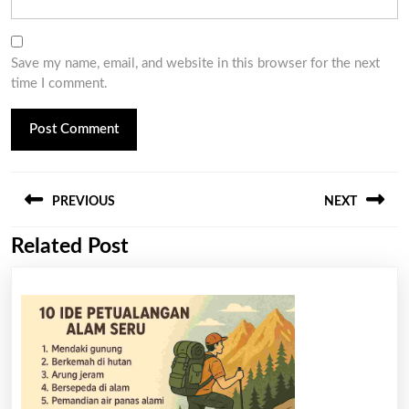
Save my name, email, and website in this browser for the next
time I comment.
Post
PREVIOUS
NEXT
navigation
Related Post
Previous
Next
post:
post: