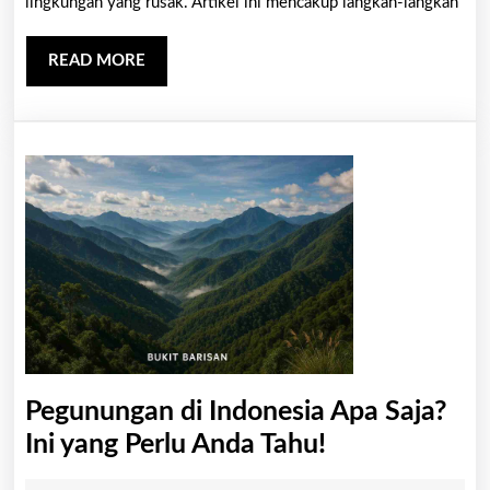
lingkungan yang rusak. Artikel ini mencakup langkah-langkah
READ
READ MORE
MORE
Pegunungan di Indonesia Apa Saja?
Pegunungan
Ini yang Perlu Anda Tahu!
di