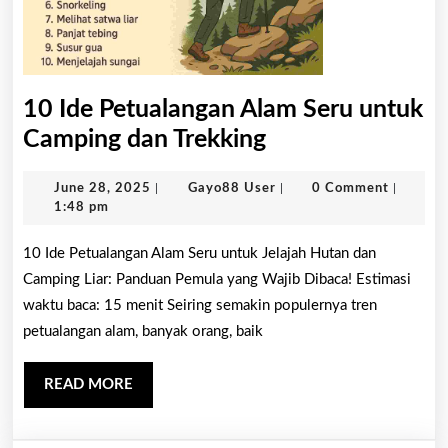
10 Ide Petualangan Alam Seru untuk
10
Camping dan Trekking
Ide
June
Gayo88
June 28, 2025
|
Gayo88 User
|
0 Comment
|
Petualangan
28,
User
1:48 pm
Alam
2025
10 Ide Petualangan Alam Seru untuk Jelajah Hutan dan
Seru
Camping Liar: Panduan Pemula yang Wajib Dibaca! Estimasi
untuk
waktu baca: 15 menit Seiring semakin populernya tren
Camping
petualangan alam, banyak orang, baik
dan
Trekking
READ
READ MORE
MORE