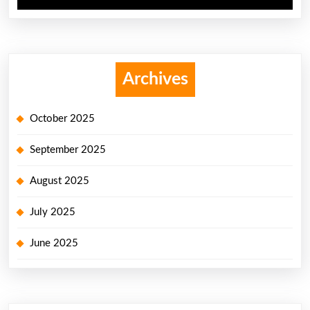
Archives
October 2025
September 2025
August 2025
July 2025
June 2025