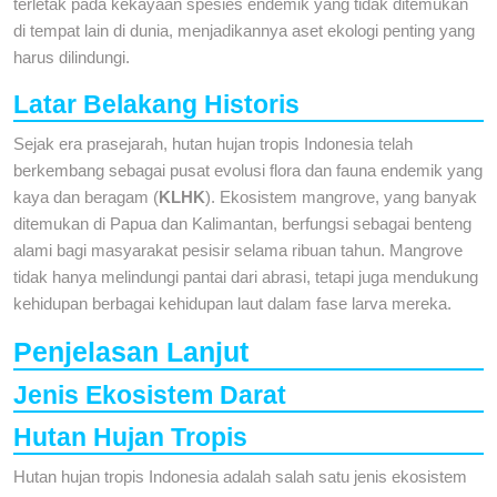
terletak pada kekayaan spesies endemik yang tidak ditemukan
di tempat lain di dunia, menjadikannya aset ekologi penting yang
harus dilindungi.
Latar Belakang Historis
Sejak era prasejarah, hutan hujan tropis Indonesia telah
berkembang sebagai pusat evolusi flora dan fauna endemik yang
kaya dan beragam (
KLHK
). Ekosistem mangrove, yang banyak
ditemukan di Papua dan Kalimantan, berfungsi sebagai benteng
alami bagi masyarakat pesisir selama ribuan tahun. Mangrove
tidak hanya melindungi pantai dari abrasi, tetapi juga mendukung
kehidupan berbagai kehidupan laut dalam fase larva mereka.
Penjelasan Lanjut
Jenis Ekosistem Darat
Hutan Hujan Tropis
Hutan hujan tropis Indonesia adalah salah satu jenis ekosistem