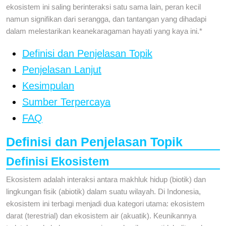
ekosistem ini saling berinteraksi satu sama lain, peran kecil
namun signifikan dari serangga, dan tantangan yang dihadapi
dalam melestarikan keanekaragaman hayati yang kaya ini.*
Definisi dan Penjelasan Topik
Penjelasan Lanjut
Kesimpulan
Sumber Terpercaya
FAQ
Definisi dan Penjelasan Topik
Definisi Ekosistem
Ekosistem adalah interaksi antara makhluk hidup (biotik) dan
lingkungan fisik (abiotik) dalam suatu wilayah. Di Indonesia,
ekosistem ini terbagi menjadi dua kategori utama: ekosistem
darat (terestrial) dan ekosistem air (akuatik). Keunikannya