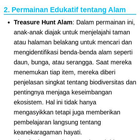
2. Permainan Edukatif tentang Alam
Treasure Hunt Alam
: Dalam permainan ini,
anak-anak diajak untuk menjelajahi taman
atau halaman belakang untuk mencari dan
mengidentifikasi benda-benda alam seperti
daun, bunga, atau serangga. Saat mereka
menemukan tiap item, mereka diberi
penjelasan singkat tentang biodiversitas dan
pentingnya menjaga keseimbangan
ekosistem. Hal ini tidak hanya
mengasyikkan tetapi juga memberikan
pembelajaran langsung tentang
keanekaragaman hayati.