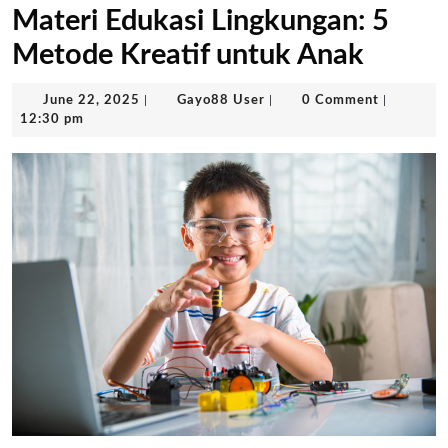
Materi Edukasi Lingkungan: 5
Metode Kreatif untuk Anak
June
Gayo88
June 22, 2025
|
Gayo88 User
|
0 Comment
|
22,
User
12:30 pm
2025