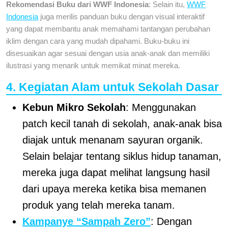
Rekomendasi Buku dari WWF Indonesia
: Selain itu,
WWF
Indonesia
juga merilis panduan buku dengan visual interaktif
yang dapat membantu anak memahami tantangan perubahan
iklim dengan cara yang mudah dipahami. Buku-buku ini
disesuaikan agar sesuai dengan usia anak-anak dan memiliki
ilustrasi yang menarik untuk memikat minat mereka.
4. Kegiatan Alam untuk Sekolah Dasar
Kebun Mikro Sekolah
: Menggunakan
patch kecil tanah di sekolah, anak-anak bisa
diajak untuk menanam sayuran organik.
Selain belajar tentang siklus hidup tanaman,
mereka juga dapat melihat langsung hasil
dari upaya mereka ketika bisa memanen
produk yang telah mereka tanam.
Kampanye “Sampah Zero”
: Dengan