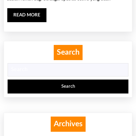
READ
READ MORE
MORE
Search
Search
for:
Archives