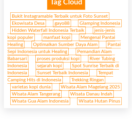
Tag Cloud
Bukit Instagramable Terbaik untuk Foto Sunset
Ekowisata Desa
gayo88
Glamping Indonesia
Hidden Waterfall Indonesia Terbaik
jenis-jenis
kopi populer
manfaat kopi
Mengenal Pantai
Healing
Optimalkan Sumber Daya Alam
Pantai
Sepi Indonesia untuk Healing
Pemandian Alam
Babarsari
proses produksi kopi
River Tubing
Indonesia
sejarah kopi
Spot Sunrise Terbaik di
Indonesia
Sunset Terbaik Indonesia
Tempat
Camping Hits di Indonesia
Trekking Ringan
varietas kopi dunia
Wisata Alam Magelang 2025
Wisata Alam Tangerang
Wisata Danau Indah
Wisata Gua Alam Indonesia
Wisata Hutan Pinus