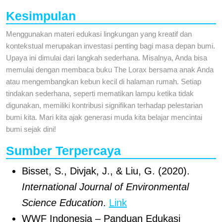
Kesimpulan
Menggunakan materi edukasi lingkungan yang kreatif dan
kontekstual merupakan investasi penting bagi masa depan bumi.
Upaya ini dimulai dari langkah sederhana. Misalnya, Anda bisa
memulai dengan membaca buku The Lorax bersama anak Anda
atau mengembangkan kebun kecil di halaman rumah. Setiap
tindakan sederhana, seperti mematikan lampu ketika tidak
digunakan, memiliki kontribusi signifikan terhadap pelestarian
bumi kita. Mari kita ajak generasi muda kita belajar mencintai
bumi sejak dini!
Sumber Terpercaya
Bisset, S., Divjak, J., & Liu, G. (2020).
International Journal of Environmental
Science Education
.
Link
WWF Indonesia – Panduan Edukasi