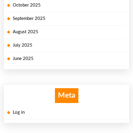
October 2025
September 2025
August 2025
July 2025
June 2025
Meta
Log in