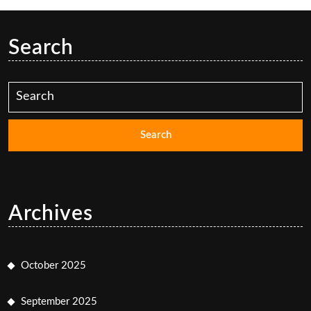
Search
Search
for:
Archives
October 2025
September 2025