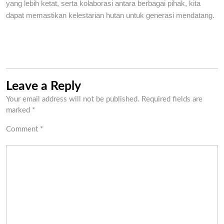
yang lebih ketat, serta kolaborasi antara berbagai pihak, kita
dapat memastikan kelestarian hutan untuk generasi mendatang.
Leave a Reply
Your email address will not be published.
Required fields are
marked
*
Comment
*