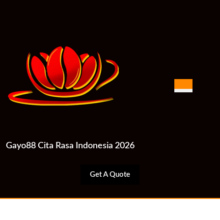
Skip
to
content
Skip
to
content
Open
Button
Gayo88 Cita Rasa Indonesia 2026
Get
Get A Quote
A
Quote