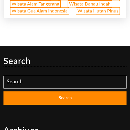
Wisata Alam Tangerang
Wisata Danau Indah
Wisata Gua Alam Indonesia
Wisata Hutan Pinus
Search
Search
for: