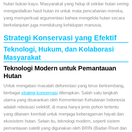
hutan bukan kayu. Masyarakat yang hidup di sekitar hutan sering
mengandalkan hasil hutan ini untuk mata pencaharian mereka,
yang memperkuat argumentasi bahwa mengelola hutan secara
berkelanjutan juga mendukung kehidupan manusia.
Strategi Konservasi yang Efektif
Teknologi, Hukum, dan Kolaborasi
Masyarakat
Teknologi Modern untuk Pemantauan
Hutan
Untuk mengatasi masalah deforestasi yang terus berkembang,
berbagai
strategi konservasi
diterapkan. Salah satu langkah
utama yang disarankan oleh Kementerian Kehutanan Indonesia
adalah reboisasi selektif, di mana hanya jenis pohon tertentu
yang ditanam kembali untuk menjaga keberagaman hayati dan
ekosistem hutan. Selain itu, teknologi modern, seperti sistem
pemantauan satelit yang digunakan oleh BRIN (Badan Riset dan