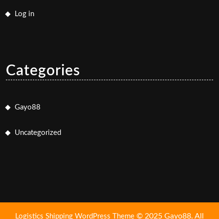
Log in
Categories
Gayo88
Uncategorized
© 2025 Gayo88. All
Logistics Shipping WordPress Theme