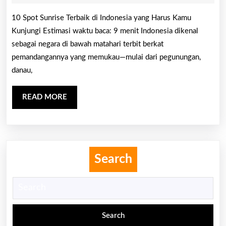
Terbaik
2025
10 Spot Sunrise Terbaik di Indonesia yang Harus Kamu
di
Kunjungi Estimasi waktu baca: 9 menit Indonesia dikenal
Indonesia
sebagai negara di bawah matahari terbit berkat
yang
pemandangannya yang memukau—mulai dari pegunungan,
Wajib
danau,
Dikunjungi
READ
READ MORE
MORE
Search
Search
for: