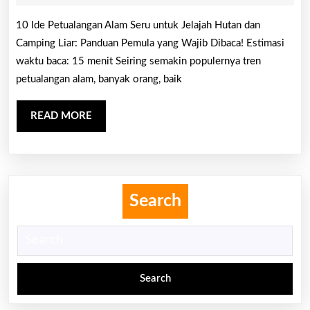
Alam
2025
10 Ide Petualangan Alam Seru untuk Jelajah Hutan dan
Seru
Camping Liar: Panduan Pemula yang Wajib Dibaca! Estimasi
untuk
waktu baca: 15 menit Seiring semakin populernya tren
Camping
petualangan alam, banyak orang, baik
dan
Trekking
READ
READ MORE
MORE
Search
Search
for: