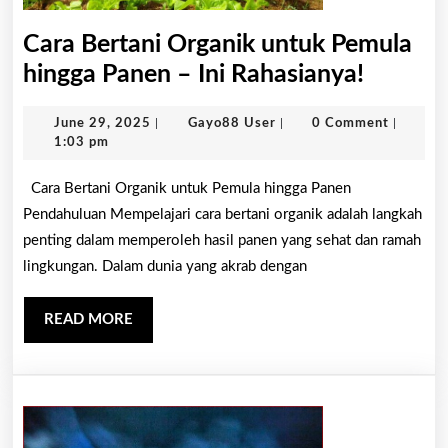
Cara Bertani Organik untuk Pemula
Cara
hingga Panen – Ini Rahasianya!
Bertani
June
Gayo88
June 29, 2025
|
Gayo88 User
|
0 Comment
|
Organi
29,
User
1:03 pm
untuk
2025
Cara Bertani Organik untuk Pemula hingga Panen
Pemula
Pendahuluan Mempelajari cara bertani organik adalah langkah
hingga
penting dalam memperoleh hasil panen yang sehat dan ramah
Panen
lingkungan. Dalam dunia yang akrab dengan
–
Ini
READ
READ MORE
Rahasia
MORE