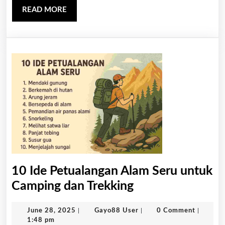
READ
READ MORE
MORE
10 Ide Petualangan Alam Seru untuk
10
Camping dan Trekking
Ide
June
Gayo88
June 28, 2025
|
Gayo88 User
|
0 Comment
|
Petualangan
28,
User
1:48 pm