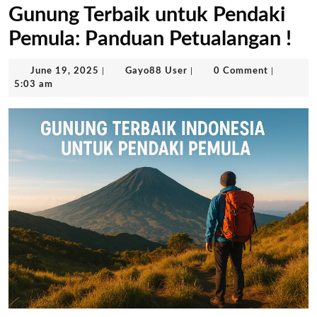
Gunung Terbaik untuk Pendaki
Pemula: Panduan Petualangan !
June
Gayo88
June 19, 2025
|
Gayo88 User
|
0 Comment
|
19,
User
5:03 am
2025