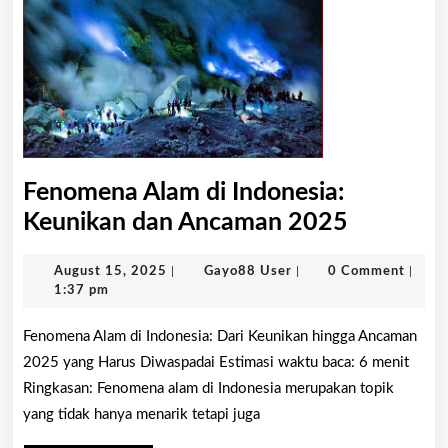
Fenomena Alam di Indonesia:
Fenomen
Keunikan dan Ancaman 2025
Alam
August
Gayo88
August 15, 2025
|
Gayo88 User
|
0 Comment
|
di
15,
User
1:37 pm
Indonesia
2025
Fenomena Alam di Indonesia: Dari Keunikan hingga Ancaman
Keunika
2025 yang Harus Diwaspadai Estimasi waktu baca: 6 menit
dan
Ringkasan: Fenomena alam di Indonesia merupakan topik
Ancama
yang tidak hanya menarik tetapi juga
2025