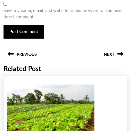
Save my name, email, and website in this browser for the next
time I comment.
Post
PREVIOUS
NEXT
navigation
Related Post
Previous
Next
post:
post: