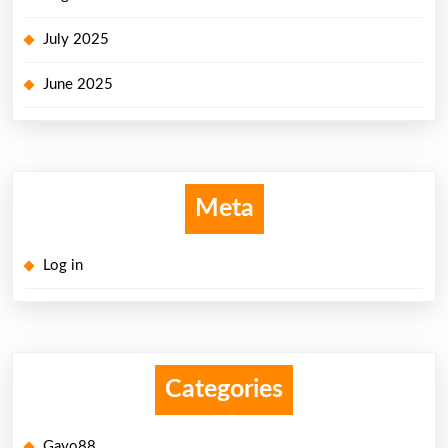
July 2025
June 2025
Meta
Log in
Categories
Gayo88