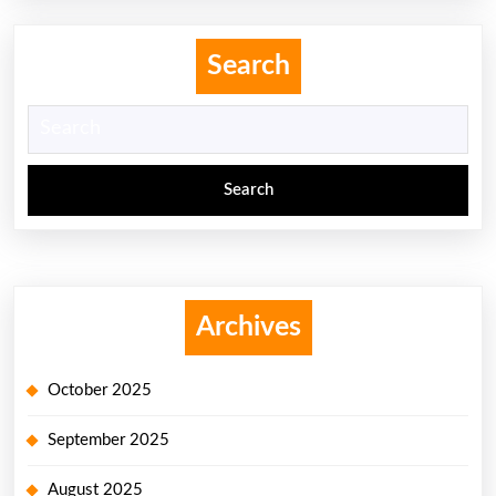
Search
Search
for:
Archives
October 2025
September 2025
August 2025