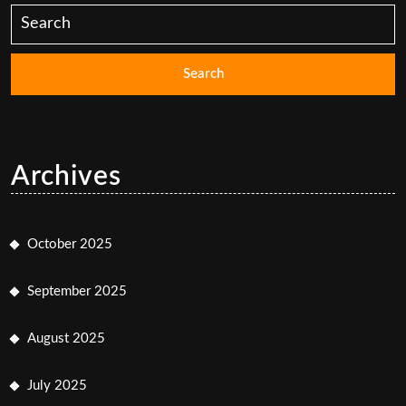
Search
for:
Archives
October 2025
September 2025
August 2025
July 2025