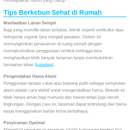
mendapatkan nutrisi yang cukup .
Tips Berkebun Sehat di Rumah
Manfaatkan Lahan Sempit
Bagi yang memiliki lahan terbatas, teknik seperti vertikultur atau
hidroponik organik bisa menjadi jawaban. Sistem ini
memungkinkan penanaman di ruang sempit dengan
memaksimalkan penggunaan vertikal sehingga bisa
menghasilkan lebih banyak tanaman tanpa membutuhkan
tambahan lahan
[katadata]
.
Pengendalian Hama Alami
Penggunaan larutan cabai atau bawang putih sebagai semprotan
alami adalah cara efektif untuk mengendalikan hama. Metode ini
tidak hanya aman bagi manusia dan hewan tetapi juga ramah
lingkungan. Dengan cara ini, tanaman dapat terlindungi dari hama
tanpa menggunakan bahan kimia berbahaya.
Penyiraman Optimal
Mengelola penyiraman tanaman adalah komponen penting dari