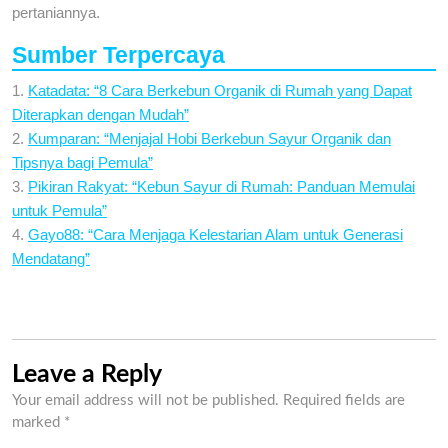
pertaniannya.
Sumber Terpercaya
1.
Katadata: “8 Cara Berkebun Organik di Rumah yang Dapat
Diterapkan dengan Mudah”
2.
Kumparan: “Menjajal Hobi Berkebun Sayur Organik dan
Tipsnya bagi Pemula”
3.
Pikiran Rakyat: “Kebun Sayur di Rumah: Panduan Memulai
untuk Pemula”
4.
Gayo88: “Cara Menjaga Kelestarian Alam untuk Generasi
Mendatang”
Leave a Reply
Your email address will not be published.
Required fields are
marked
*