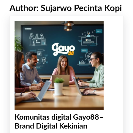
Author:
Sujarwo Pecinta Kopi
Komunitas digital Gayo88–
Komunitas
Brand Digital Kekinian