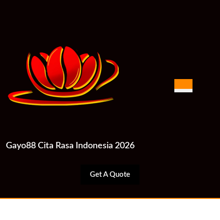
Skip
to
content
Skip
to
content
Open
Button
Gayo88 Cita Rasa Indonesia 2026
Get
Get A Quote
A
Quote