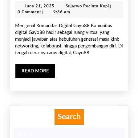
digital
June
Sujarwo
June 21, 2025
|
Sujarwo Pecinta Kopi
|
Gayo88–
21,
Pecinta
0 Comment
|
9:36 am
2025
Kopi
Brand
Mengenal Komunitas Digital Gayo88 Komunitas
Digital
digital Gayo88 hadir sebagai ruang virtual yang
Kekinian
menjadi jawaban atas kebutuhan generasi masa kini:
networking, kolaborasi, hingga pengembangan diri. Di
tengah derasnya arus digital, Gayo88
READ
READ MORE
MORE
Search
Search
for: